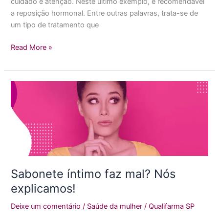
cuidado e atenção. Neste último exemplo, é recomendável
a reposição hormonal. Entre outras palavras, trata-se de
um tipo de tratamento que
Read More »
Sabonete
íntimo
faz
mal?
Nós
explicamos!
Sabonete íntimo faz mal? Nós
explicamos!
Deixe um comentário
/
Saúde da mulher
/
Qualifarma SP