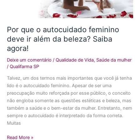
feminino
deve
ir
além
Por que o autocuidado feminino
da
deve ir além da beleza? Saiba
beleza?
agora!
Saiba
agora!
Deixe um comentário
/
Qualidade de Vida
,
Saúde da mulher
/
Qualifarma SP
Talvez, um dos termos mais importantes que você já tenha
lido é o autocuidado feminino. Apesar de ser uma
preocupação muito reforçada por esse público, o conceito
não engloba somente as questões estéticas e beleza, mas
também a saúde e o bem-estar da mulher. Entretanto, nem
sempre o autocuidado é interpretado da forma correta.
Muitas
Read More »