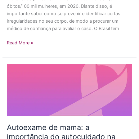
óbitos/100 mil mulheres, em 2020. Diante disso, é
importante saber como se prevenir e identificar certas
irregularidades no seu corpo, de modo a procurar um
médico de confiança para avaliar o caso. O Brasil tem
Read More »
Autoexame
de
mama:
a
importância
do
autocuidado
na
Autoexame de mama: a
prevenção
do
importância do autocuidado na