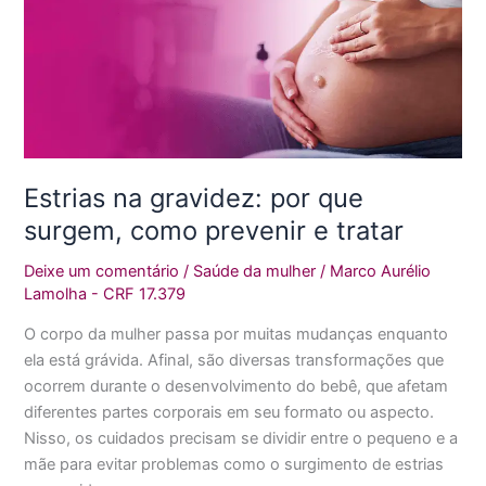
na
gravidez:
por
que
surgem,
como
prevenir
Estrias na gravidez: por que
e
surgem, como prevenir e tratar
tratar
Deixe um comentário
/
Saúde da mulher
/
Marco Aurélio
Lamolha - CRF 17.379
O corpo da mulher passa por muitas mudanças enquanto
ela está grávida. Afinal, são diversas transformações que
ocorrem durante o desenvolvimento do bebê, que afetam
diferentes partes corporais em seu formato ou aspecto.
Nisso, os cuidados precisam se dividir entre o pequeno e a
mãe para evitar problemas como o surgimento de estrias