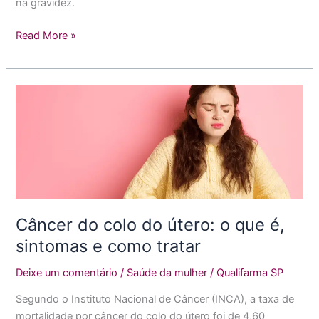
na gravidez.
Read More »
Câncer
do
colo
do
útero:
o
que
é,
Câncer do colo do útero: o que é,
sintomas
sintomas e como tratar
e
como
Deixe um comentário
/
Saúde da mulher
/
Qualifarma SP
tratar
Segundo o Instituto Nacional de Câncer (INCA), a taxa de
mortalidade por câncer do colo do útero foi de 4,60