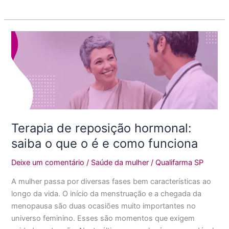
Terapia
de
reposição
hormonal:
saiba
o
que
o
Terapia de reposição hormonal:
é
saiba o que o é e como funciona
e
como
Deixe um comentário
/
Saúde da mulher
/
Qualifarma SP
funciona
A mulher passa por diversas fases bem características ao
longo da vida. O início da menstruação e a chegada da
menopausa são duas ocasiões muito importantes no
universo feminino. Esses são momentos que exigem